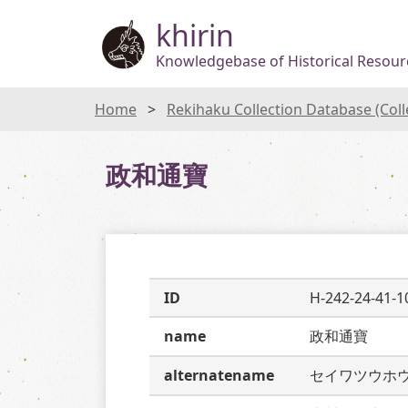
khirin
Knowledgebase of Historical Resourc
Home
Rekihaku Collection Database (Col
政和通寶
ID
H-242-24-41-1
name
政和通寶
alternatename
セイワツウホ