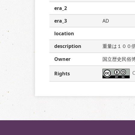
era_2
era_3
AD
location
description
重量は１００
Owner
国立歴史民俗
C
Rights