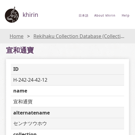
khirin
日本語
About khirin
Help
Home
Rekihaku Collection Database (Collections Database of the National Museum of Japanese History)
宣和通寶
ID
H-242-24-42-12
name
宣和通寶
alternatename
センナツウホウ
collection