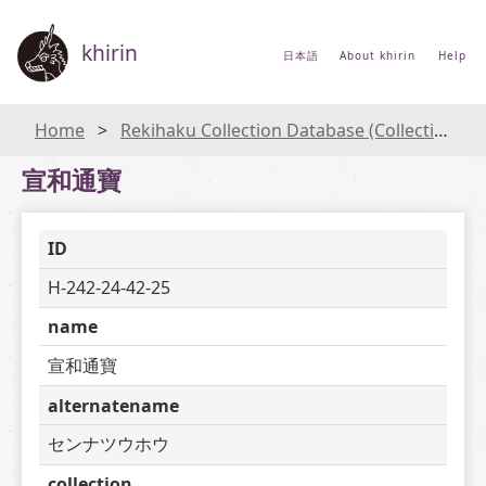
khirin
日本語
About khirin
Help
Home
Rekihaku Collection Database (Collections Database of the National Museum of Japanese History)
宣和通寶
ID
H-242-24-42-25
name
宣和通寶
alternatename
センナツウホウ
collection