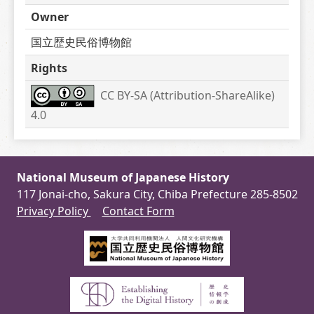
Owner
国立歴史民俗博物館
Rights
CC BY-SA (Attribution-ShareAlike) 
4.0
National Museum of Japanese History
117 Jonai-cho, Sakura City, Chiba Prefecture 285-8502
Privacy Policy
Contact Form