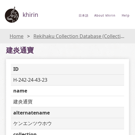
khirin
日本語
About khirin
Help
Home
Rekihaku Collection Database (Collections Database of the National Museum of Japanese History)
建炎通寶
ID
H-242-24-43-23
name
建炎通寶
alternatename
ケンエンツウホウ
collection