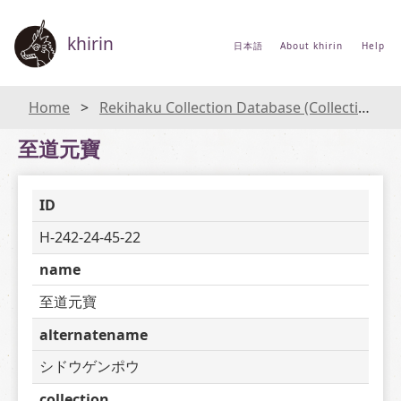
khirin
日本語
About khirin
Help
Home
Rekihaku Collection Database (Collections Database of the National Museum of Japanese History)
至道元寶
ID
H-242-24-45-22
name
至道元寶
alternatename
シドウゲンポウ
collection