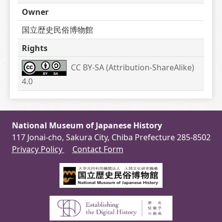
Owner
国立歴史民俗博物館
Rights
CC BY-SA (Attribution-ShareAlike) 
4.0
National Museum of Japanese History
117 Jonai-cho, Sakura City, Chiba Prefecture 285-8502
Privacy Policy
Contact Form