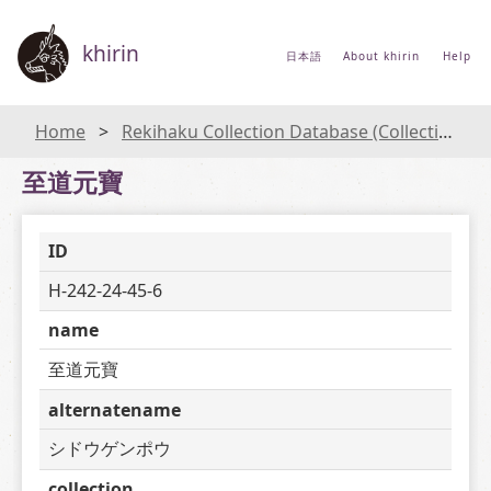
khirin
日本語
About khirin
Help
Home
Rekihaku Collection Database (Collections Database of the National Museum of Japanese History)
至道元寶
ID
H-242-24-45-6
name
至道元寶
alternatename
シドウゲンポウ
collection