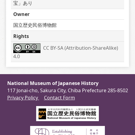
宝」あり
Owner
国立歴史民俗博物館
Rights
CC BY-SA (Attribution-ShareAlike) 
4.0
National Museum of Japanese History
117 Jonai-cho, Sakura City, Chiba Prefecture 285-8502
Privacy Policy
Contact Form