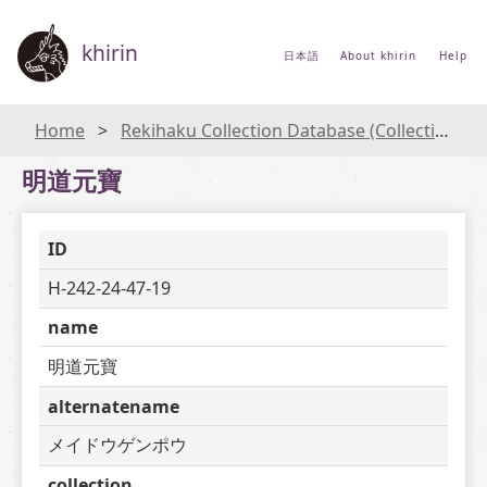
khirin
日本語
About khirin
Help
Home
Rekihaku Collection Database (Collections Database of the National Museum of Japanese History)
明道元寶
ID
H-242-24-47-19
name
明道元寶
alternatename
メイドウゲンポウ
collection