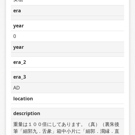
era
year
0
year
era_2
era_3
AD
location
description
重量は１００倍にしてあります。（真）（裏朱後
筆「細郭九．舌彖」箱中小片に「細郭．濶縁．直