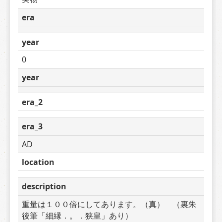
era
year
0
year
era_2
era_3
AD
location
description
重量は１００倍にしてあります。（真）　（裏朱
後筆「細縁．。．狭皇」あり）