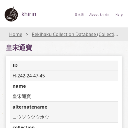
khirin
日本語
About khirin
Help
Home
Rekihaku Collection Database (Collections Database of the National Museum of Japanese History)
皇宋通寶
ID
H-242-24-47-45
name
皇宋通寶
alternatename
コウソウツウホウ
collection