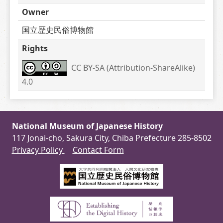
Owner
国立歴史民俗博物館
Rights
CC BY-SA (Attribution-ShareAlike) 
4.0
National Museum of Japanese History
117 Jonai-cho, Sakura City, Chiba Prefecture 285-8502
Privacy Policy
Contact Form