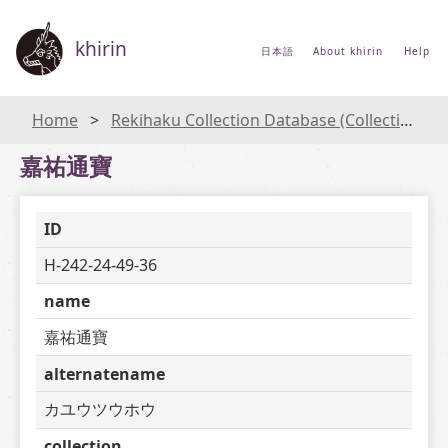
khirin
日本語
About khirin
Help
Home
Rekihaku Collection Database (Collections Database of the National Museum of Japanese History)
嘉祐通寶
ID
H-242-24-49-36
name
嘉祐通寶
alternatename
カユウツウホウ
collection