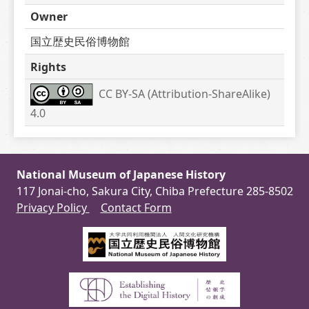
Owner
国立歴史民俗博物館
Rights
CC BY-SA (Attribution-ShareAlike) 
4.0
National Museum of Japanese History
117 Jonai-cho, Sakura City, Chiba Prefecture 285-8502
Privacy Policy
Contact Form