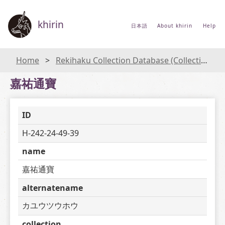
khirin
日本語
About khirin
Help
Home
Rekihaku Collection Database (Collections Database of the National Museum of Japanese History)
嘉祐通寶
ID
H-242-24-49-39
name
嘉祐通寶
alternatename
カユウツウホウ
collection