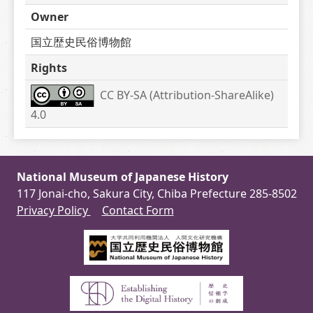
Owner
国立歴史民俗博物館
Rights
CC BY-SA (Attribution-ShareAlike) 
4.0
National Museum of Japanese History
117 Jonai-cho, Sakura City, Chiba Prefecture 285-8502
Privacy Policy
Contact Form