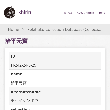
khirin
日本語
About khirin
Help
Home
Rekihaku Collection Database (Collections Database of the National Museum of Japanese History)
治平元寶
ID
H-242-24-5-29
name
治平元寶
alternatename
チヘイゲンポウ
collection