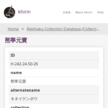
khirin
日本語
About khirin
Help
Home
Rekihaku Collection Database (Collections Database of the National Museum of Japanese History)
熈寧元寶
ID
H-242-24-50-26
name
熈寧元寶
alternatename
キネイゲンポウ
collection