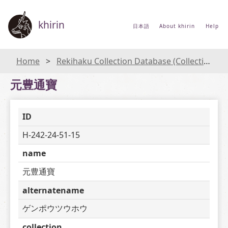
khirin
日本語
About khirin
Help
Home
Rekihaku Collection Database (Collections Database of the National Museum of Japanese History)
元豊通寶
ID
H-242-24-51-15
name
元豊通寶
alternatename
ゲンポウツウホウ
collection