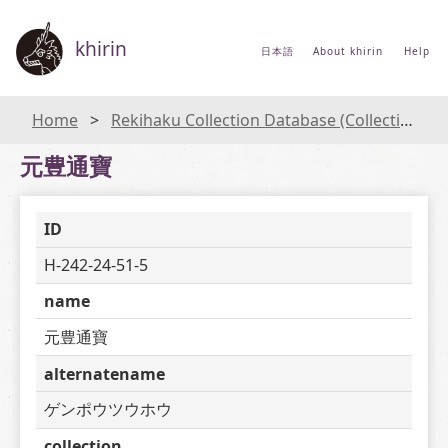
khirin
日本語
About khirin
Help
Home
Rekihaku Collection Database (Collections Database of the National Museum of Japanese History)
元豊通寶
ID
H-242-24-51-5
name
元豊通寶
alternatename
ゲンポウツウホウ
collection