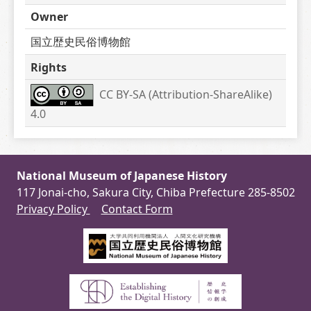
Owner
国立歴史民俗博物館
Rights
CC BY-SA (Attribution-ShareAlike) 
4.0
National Museum of Japanese History
117 Jonai-cho, Sakura City, Chiba Prefecture 285-8502
Privacy Policy
Contact Form