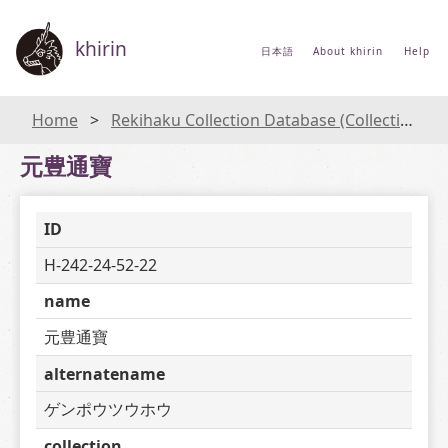
khirin
日本語
About khirin
Help
Home
Rekihaku Collection Database (Collections Database of the National Museum of Japanese History)
元豊通寶
ID
H-242-24-52-22
name
元豊通寶
alternatename
ゲンポウツウホウ
collection