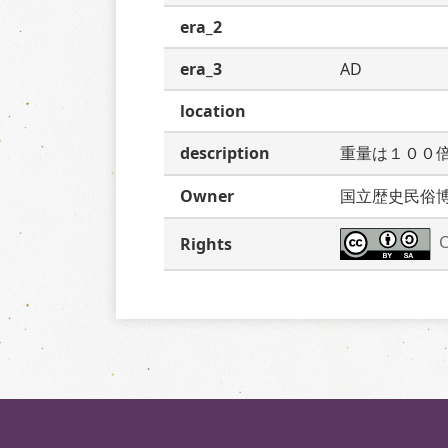
era_2
era_3
AD
location
description
重量は１００
Owner
国立歴史民俗
C
Rights