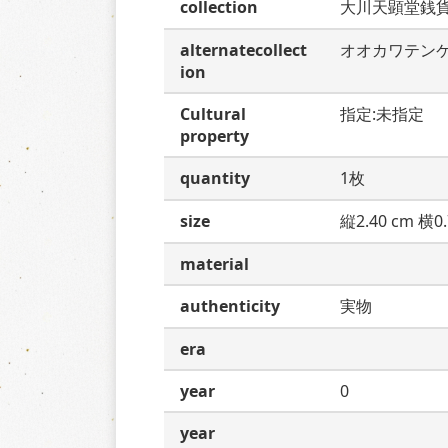
collection
大川天顕堂銭
alternatecollect
オオカワテン
ion
Cultural
指定:未指定
property
quantity
1枚
size
縦2.40 cm 横0.
material
authenticity
実物
era
year
0
year