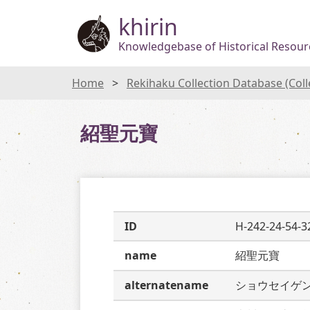
khirin
Knowledgebase of Historical Resourc
Home
Rekihaku Collection Database (Col
紹聖元寶
ID
H-242-24-54-3
name
紹聖元寶
alternatename
ショウセイゲ