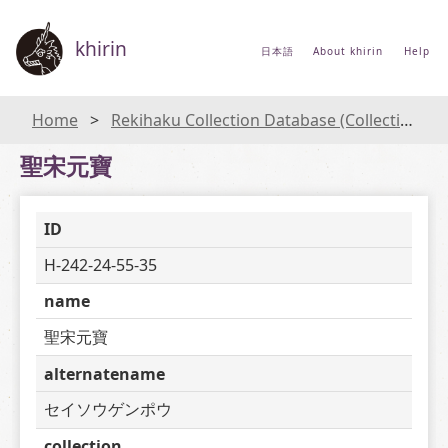
khirin
日本語
About khirin
Help
Home
Rekihaku Collection Database (Collections Database of the National Museum of Japanese History)
聖宋元寶
ID
H-242-24-55-35
name
聖宋元寶
alternatename
セイソウゲンポウ
collection