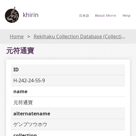
khirin
日本語
About khirin
Help
Home
Rekihaku Collection Database (Collections Database of the National Museum of Japanese History)
元符通寶
ID
H-242-24-55-9
name
元符通寶
alternatename
ゲンプツウホウ
collection