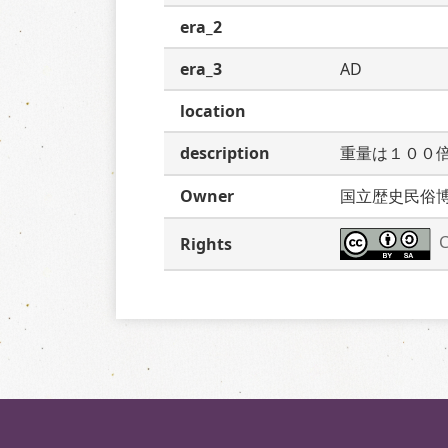
era_2
era_3
AD
location
description
重量は１００
Owner
国立歴史民俗
C
Rights