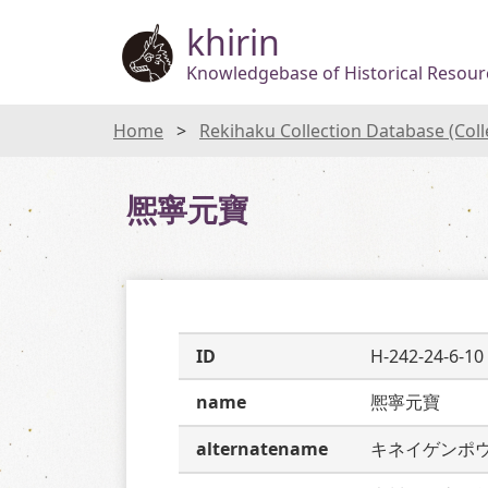
khirin
Knowledgebase of Historical Resourc
Home
Rekihaku Collection Database (Col
熈寧元寶
ID
H-242-24-6-10
name
熈寧元寶
alternatename
キネイゲンポ