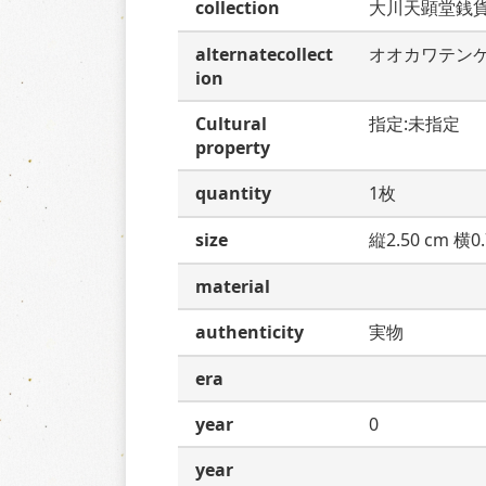
collection
大川天顕堂銭
alternatecollect
オオカワテン
ion
Cultural
指定:未指定
property
quantity
1枚
size
縦2.50 cm 横0.
material
authenticity
実物
era
year
0
year