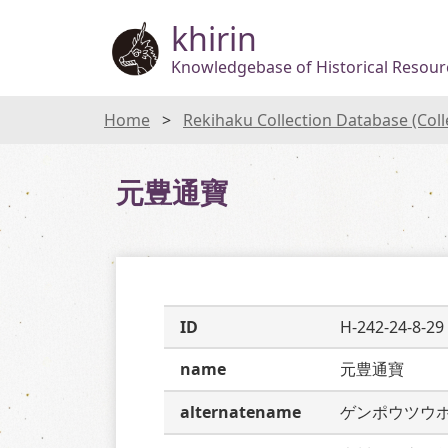
khirin
Knowledgebase of Historical Resourc
Home
Rekihaku Collection Database (Col
元豊通寶
ID
H-242-24-8-29
name
元豊通寶
alternatename
ゲンポウツウ