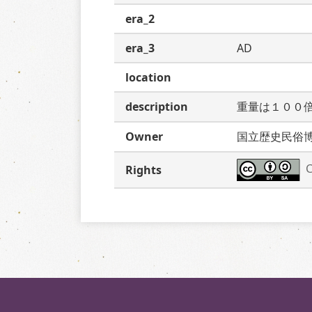
era_2
era_3
AD
location
description
重量は１００
Owner
国立歴史民俗
C
Rights