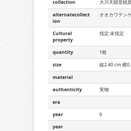
collection
大川天顕堂銭
alternatecollect
オオカワテン
ion
Cultural
指定:未指定
property
quantity
1枚
size
縦2.40 cm 横0.
material
authenticity
実物
era
year
0
year