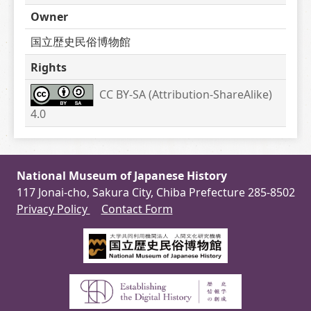
Owner
国立歴史民俗博物館
Rights
CC BY-SA (Attribution-ShareAlike) 
4.0
National Museum of Japanese History
117 Jonai-cho, Sakura City, Chiba Prefecture 285-8502
Privacy Policy
Contact Form