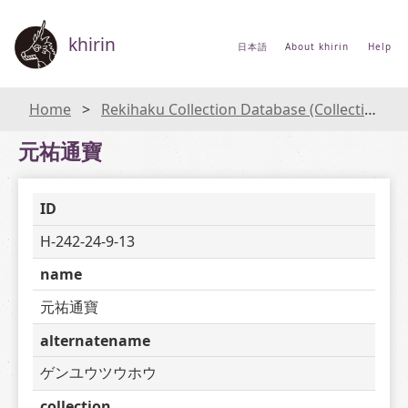
khirin
日本語
About khirin
Help
Home
Rekihaku Collection Database (Collections Database of the National Museum of Japanese History)
元祐通寶
ID
H-242-24-9-13
name
元祐通寶
alternatename
ゲンユウツウホウ
collection