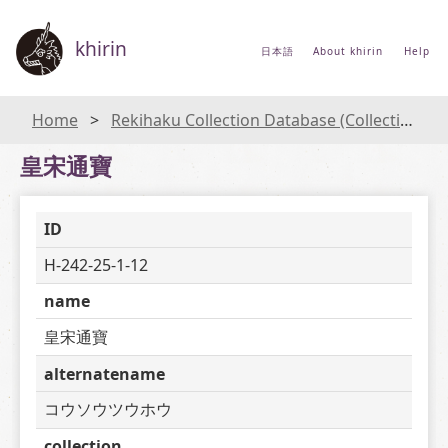
khirin
日本語
About khirin
Help
Home
Rekihaku Collection Database (Collections Database of the National Museum of Japanese History)
皇宋通寶
ID
H-242-25-1-12
name
皇宋通寶
alternatename
コウソウツウホウ
collection