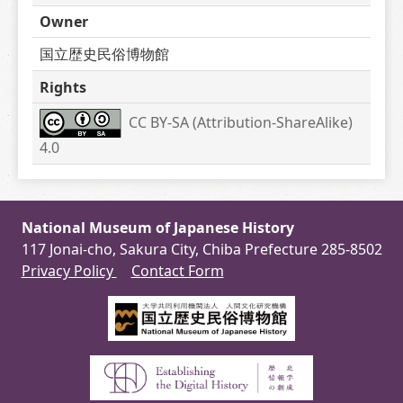
Owner
国立歴史民俗博物館
Rights
CC BY-SA (Attribution-ShareAlike) 
4.0
National Museum of Japanese History
117 Jonai-cho, Sakura City, Chiba Prefecture 285-8502
Privacy Policy
Contact Form