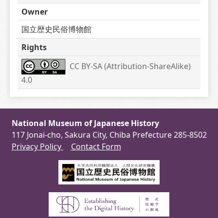
Owner
国立歴史民俗博物館
Rights
CC BY-SA (Attribution-ShareAlike) 
4.0
National Museum of Japanese History
117 Jonai-cho, Sakura City, Chiba Prefecture 285-8502
Privacy Policy
Contact Form