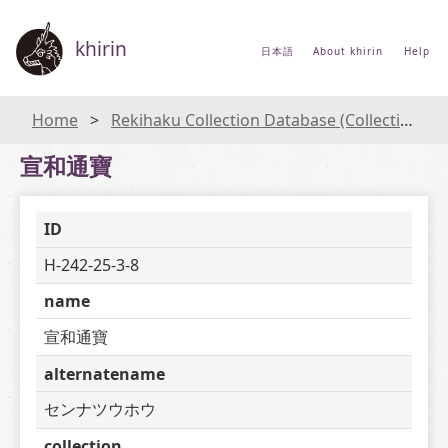
khirin
日本語
About khirin
Help
Home
Rekihaku Collection Database (Collections Database of the National Museum of Japanese History)
宣和通寶
ID
H-242-25-3-8
name
宣和通寶
alternatename
センナツウホウ
collection