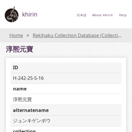
khirin
日本語
About khirin
Help
Home
Rekihaku Collection Database (Collections Database of the National Museum of Japanese History)
淳熈元寶
ID
H-242-25-5-16
name
淳熈元寶
alternatename
ジュンキゲンポウ
collection