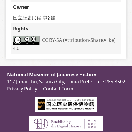
Owner
国立歴史民俗博物館
Rights
CC BY-SA (Attribution-ShareAlike) 
4.0
National Museum of Japanese History
117 Jonai-cho, Sakura City, Chiba Prefecture 285-8502
Privacy Policy
Contact Form