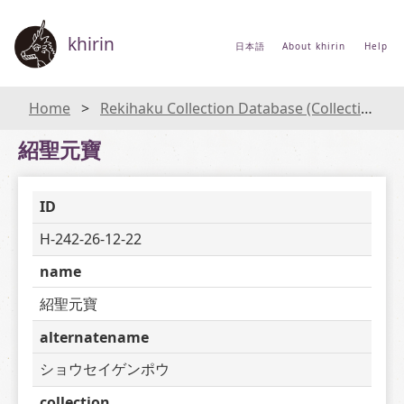
khirin
日本語
About khirin
Help
Home
Rekihaku Collection Database (Collections Database of the National Museum of Japanese History)
紹聖元寶
ID
H-242-26-12-22
name
紹聖元寶
alternatename
ショウセイゲンポウ
collection