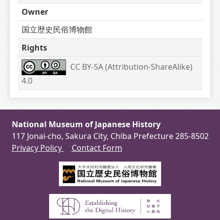
Owner
国立歴史民俗博物館
Rights
CC BY-SA (Attribution-ShareAlike) 
4.0
National Museum of Japanese History
117 Jonai-cho, Sakura City, Chiba Prefecture 285-8502
Privacy Policy
Contact Form