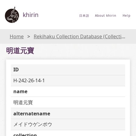
khirin
日本語
About khirin
Help
Home
Rekihaku Collection Database (Collections Database of the National Museum of Japanese History)
明道元寶
ID
H-242-26-14-1
name
明道元寶
alternatename
メイドウゲンポウ
collection