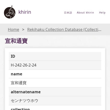
khirin
日本語
About khirin
Help
Home
Rekihaku Collection Database (Collections Database of the National Museum of Japanese History)
宣和通寶
ID
H-242-26-2-24
name
宣和通寶
alternatename
センナツウホウ
collection