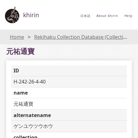
khirin
日本語
About khirin
Help
Home
Rekihaku Collection Database (Collections Database of the National Museum of Japanese History)
元祐通寶
ID
H-242-26-4-40
name
元祐通寶
alternatename
ゲンユウツウホウ
collection