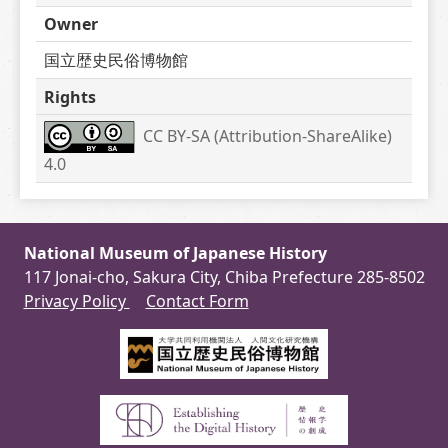
Owner
国立歴史民俗博物館
Rights
CC BY-SA (Attribution-ShareAlike) 
4.0
National Museum of Japanese History
117 Jonai-cho, Sakura City, Chiba Prefecture 285-8502
Privacy Policy
Contact Form