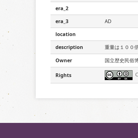
era_2
era_3
AD
location
description
重量は１００
Owner
国立歴史民俗
C
Rights