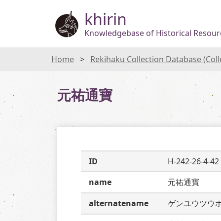
khirin
Knowledgebase of Historical Resourc
Home
Rekihaku Collection Database (Col
元祐通寶
ID
H-242-26-4-42
name
元祐通寶
alternatename
ゲンユウツウ