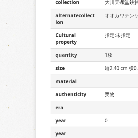
collection
大川天顕堂銭
alternatecollect
オオカワテン
ion
Cultural
指定:未指定
property
quantity
1枚
size
縦2.40 cm 横0.
material
authenticity
実物
era
year
0
year