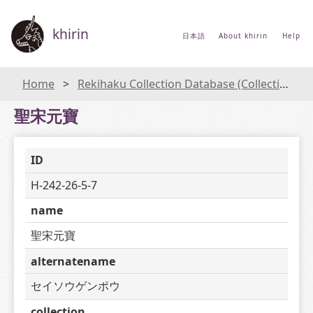
khirin
日本語
About khirin
Help
Home
Rekihaku Collection Database (Collections Database of the National Museum of Japanese History)
聖宋元寶
ID
H-242-26-5-7
name
聖宋元寶
alternatename
セイソウゲンポウ
collection