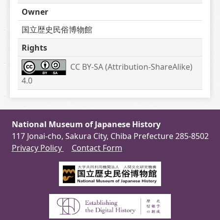
Owner
国立歴史民俗博物館
Rights
CC BY-SA (Attribution-ShareAlike) 
4.0
National Museum of Japanese History
117 Jonai-cho, Sakura City, Chiba Prefecture 285-8502
Privacy Policy
Contact Form