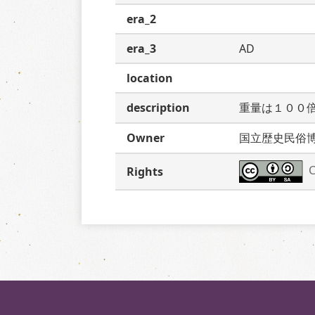
era_2
era_3
AD
location
description
重量は１００
Owner
国立歴史民俗
C
Rights