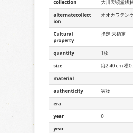
collection
大川天顕堂銭
alternatecollect
オオカワテン
ion
Cultural
指定:未指定
property
quantity
1枚
size
縦2.40 cm 横0.
material
authenticity
実物
era
year
0
year