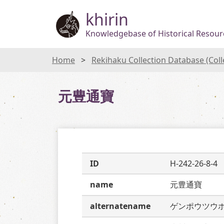
khirin
Knowledgebase of Historical Resourc
Home
Rekihaku Collection Database (Col
元豊通寶
ID
H-242-26-8-4
name
元豊通寶
alternatename
ゲンポウツウ