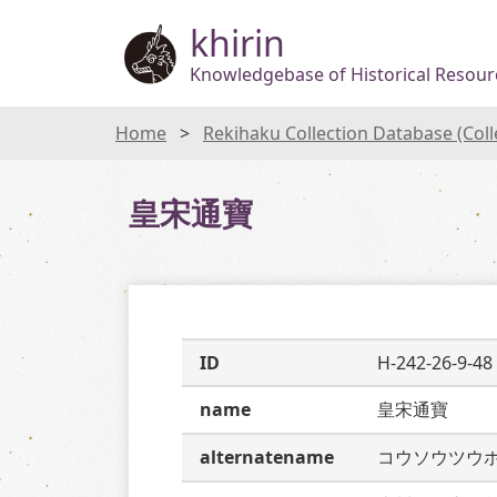
khirin
Knowledgebase of Historical Resourc
Home
Rekihaku Collection Database (Col
皇宋通寶
ID
H-242-26-9-48
name
皇宋通寶
alternatename
コウソウツウ