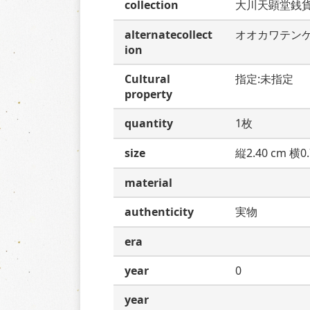
collection
大川天顕堂銭
alternatecollect
オオカワテン
ion
Cultural
指定:未指定
property
quantity
1枚
size
縦2.40 cm 横0.
material
authenticity
実物
era
year
0
year