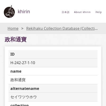
khirin
日本語
About khirin
Help
Home
Rekihaku Collection Database (Collections Database of the National Museum of Japanese History)
政和通寶
ID
H-242-27-1-10
name
政和通寶
alternatename
セイワツウホウ
collection