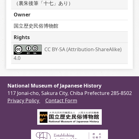
（裏朱後筆「十七」あり）
Owner
国立歴史民俗博物館
Rights
CC BY-SA (Attribution-ShareAlike) 
4.0
National Museum of Japanese History
117 Jonai-cho, Sakura City, Chiba Prefecture 285-8502
Privacy Policy
Contact Form