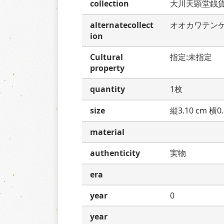
collection
大川天顕堂銭
alternatecollect
オオカワテン
ion
Cultural
指定:未指定
property
quantity
1枚
size
縦3.10 cm 横0.
material
authenticity
実物
era
year
0
year