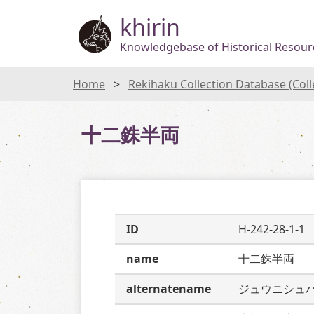
khirin
Knowledgebase of Historical Resourc
Home
Rekihaku Collection Database (Col
十二銖半両
ID
H-242-28-1-1
name
十二銖半両
alternatename
ジュウニシュ