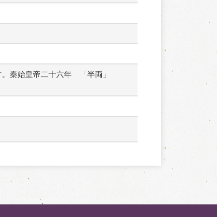
す。秦始皇帝二十六年　「半両」　