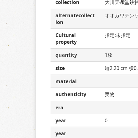
collection
大川天顕堂銭
alternatecollect
オオカワテン
ion
Cultural
指定:未指定
property
quantity
1枚
size
縦2.20 cm 横0.
material
authenticity
実物
era
year
0
year