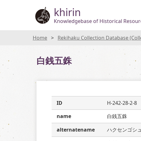
khirin
Knowledgebase of Historical Resourc
Home
Rekihaku Collection Database (Col
白銭五銖
ID
H-242-28-2-8
name
白銭五銖
alternatename
ハクセンゴシ