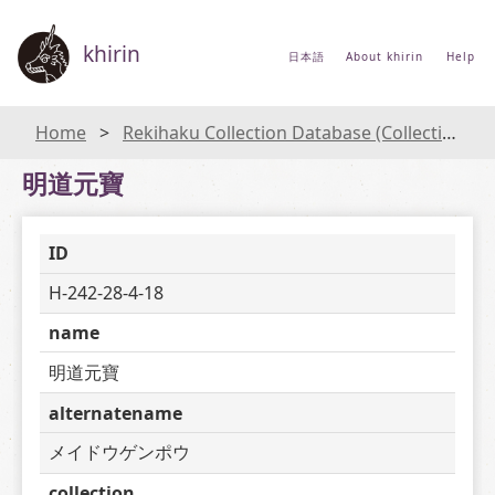
khirin
日本語
About khirin
Help
Home
Rekihaku Collection Database (Collections Database of the National Museum of Japanese History)
明道元寶
ID
H-242-28-4-18
name
明道元寶
alternatename
メイドウゲンポウ
collection