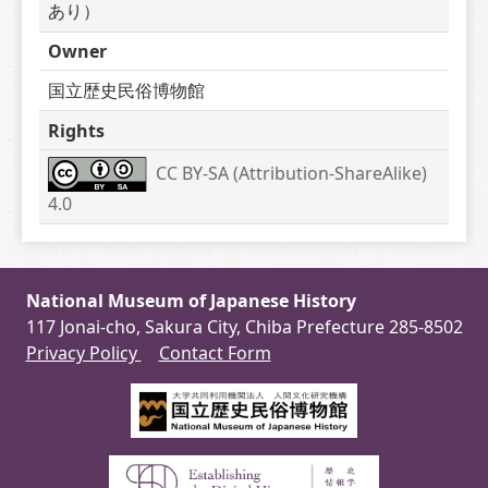
あり）
Owner
国立歴史民俗博物館
Rights
CC BY-SA (Attribution-ShareAlike) 
4.0
National Museum of Japanese History
117 Jonai-cho, Sakura City, Chiba Prefecture 285-8502
Privacy Policy
Contact Form