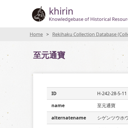
khirin
Knowledgebase of Historical Resourc
Home
Rekihaku Collection Database (Col
至元通寶
ID
H-242-28-5-11
name
至元通寶
alternatename
シゲンツウホ