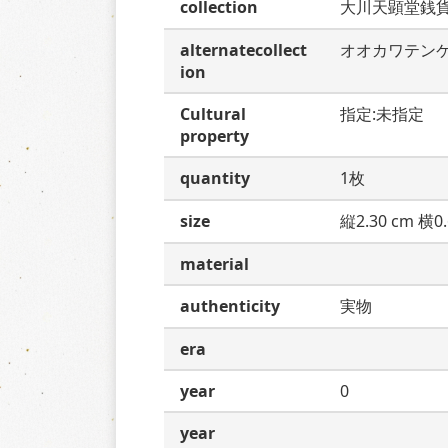
collection
大川天顕堂銭
alternatecollect
オオカワテン
ion
Cultural
指定:未指定
property
quantity
1枚
size
縦2.30 cm 横0.
material
authenticity
実物
era
year
0
year