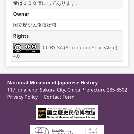
量は１００倍にしてあります。
Owner
国立歴史民俗博物館
Rights
CC BY-SA (Attribution-ShareAlike) 
4.0
National Museum of Japanese History
117 Jonai-cho, Sakura City, Chiba Prefecture 285-8502
Privacy Policy
Contact Form