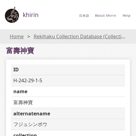
khirin
日本語
About khirin
Help
Home
Rekihaku Collection Database (Collections Database of the National Museum of Japanese History)
富壽神寶
ID
H-242-29-1-5
name
富壽神寶
alternatename
フジュシンポウ
collection