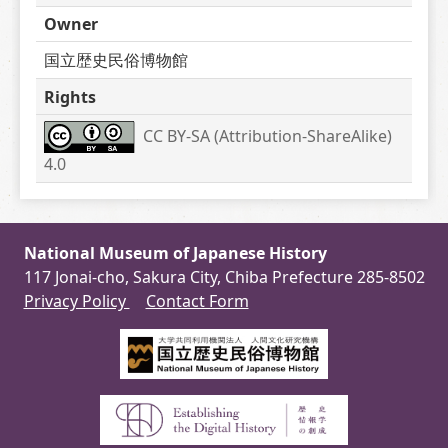
Owner
国立歴史民俗博物館
Rights
CC BY-SA (Attribution-ShareAlike) 
4.0
National Museum of Japanese History
117 Jonai-cho, Sakura City, Chiba Prefecture 285-8502
Privacy Policy
Contact Form