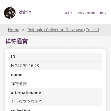
khirin
日本語
About khirin
Help
Home
Rekihaku Collection Database (Collections Database of the National Museum of Japanese History)
祥符通寶
ID
H-242-30-16-23
name
祥符通寶
alternatename
ショウフツウホウ
collection