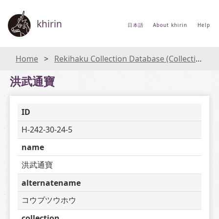
khirin
日本語
About khirin
Help
Home
Rekihaku Collection Database (Collections Database of the National Museum of Japanese History)
洪武通寶
ID
H-242-30-24-5
name
洪武通寶
alternatename
コウブツウホウ
collection