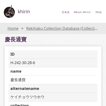
khirin
日本語
About khirin
Help
Home
Rekihaku Collection Database (Collections Database of the National Museum of Japanese History)
慶長通寶
ID
H-242-30-28-6
name
慶長通寶
alternatename
ケイチョウツウホウ
collection