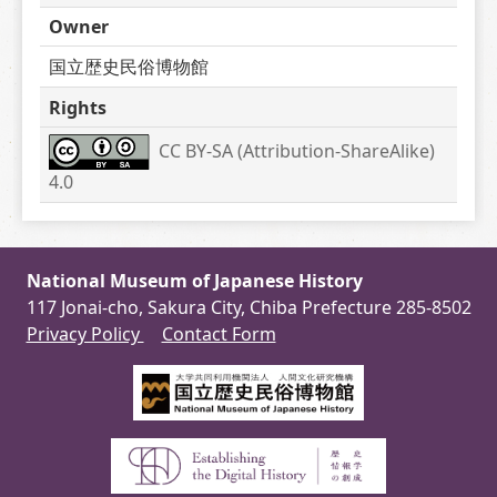
Owner
国立歴史民俗博物館
Rights
CC BY-SA (Attribution-ShareAlike) 
4.0
National Museum of Japanese History
117 Jonai-cho, Sakura City, Chiba Prefecture 285-8502
Privacy Policy
Contact Form