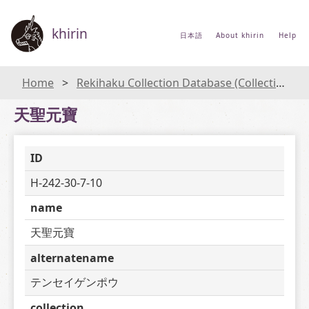
khirin
日本語
About khirin
Help
Home
Rekihaku Collection Database (Collections Database of the National Museum of Japanese History)
天聖元寶
ID
H-242-30-7-10
name
天聖元寶
alternatename
テンセイゲンポウ
collection