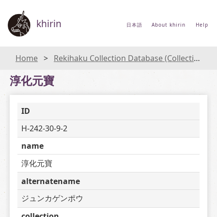
khirin
日本語
About khirin
Help
Home
Rekihaku Collection Database (Collections Database of the National Museum of Japanese History)
淳化元寶
ID
H-242-30-9-2
name
淳化元寶
alternatename
ジュンカゲンポウ
collection