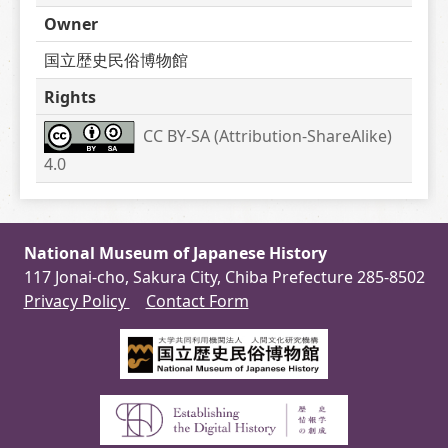
Owner
国立歴史民俗博物館
Rights
CC BY-SA (Attribution-ShareAlike) 
4.0
National Museum of Japanese History
117 Jonai-cho, Sakura City, Chiba Prefecture 285-8502
Privacy Policy
Contact Form