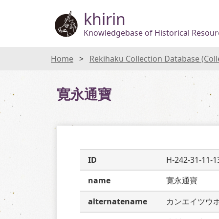
khirin
Knowledgebase of Historical Resourc
Home
Rekihaku Collection Database (Col
寛永通寶
ID
H-242-31-11-1
name
寛永通寶
alternatename
カンエイツウ