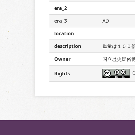
era_2
era_3
AD
location
description
重量は１００
Owner
国立歴史民俗
C
Rights