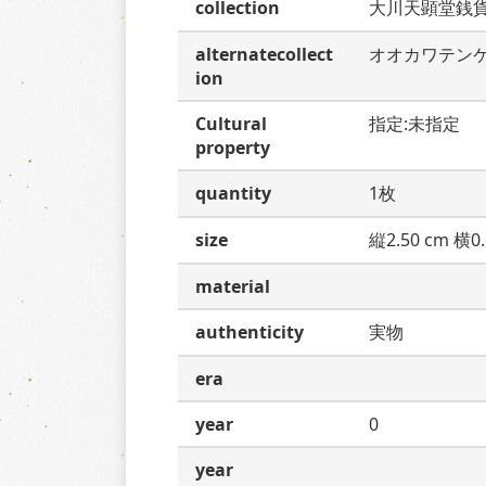
collection
大川天顕堂銭
alternatecollect
オオカワテン
ion
Cultural
指定:未指定
property
quantity
1枚
size
縦2.50 cm 横0.
material
authenticity
実物
era
year
0
year