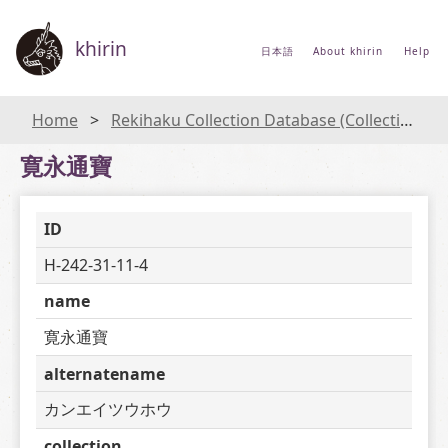
khirin
日本語
About khirin
Help
Home
Rekihaku Collection Database (Collections Database of the National Museum of Japanese History)
寛永通寶
ID
H-242-31-11-4
name
寛永通寶
alternatename
カンエイツウホウ
collection