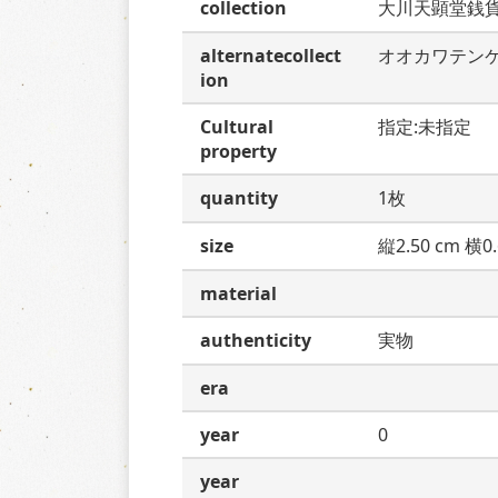
collection
大川天顕堂銭
alternatecollect
オオカワテン
ion
Cultural
指定:未指定
property
quantity
1枚
size
縦2.50 cm 横0.
material
authenticity
実物
era
year
0
year