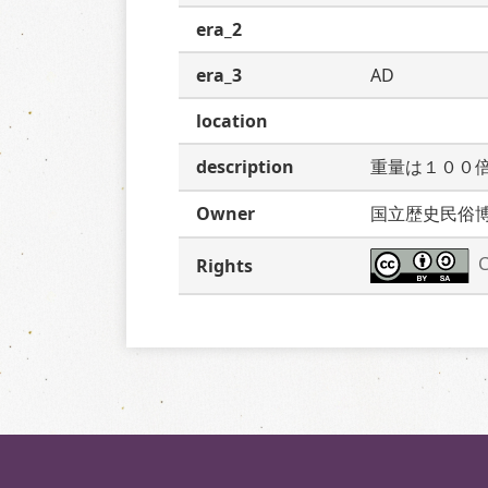
era_2
era_3
AD
location
description
重量は１００
Owner
国立歴史民俗
C
Rights