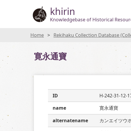
khirin
Knowledgebase of Historical Resourc
Home
Rekihaku Collection Database (Col
寛永通寶
ID
H-242-31-12-1
name
寛永通寶
alternatename
カンエイツウ