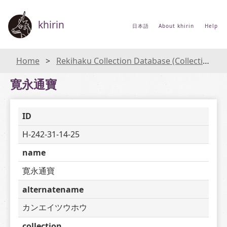
khirin
日本語
About khirin
Help
Home
Rekihaku Collection Database (Collections Database of the National Museum of Japanese History)
寛永通寶
ID
H-242-31-14-25
name
寛永通寶
alternatename
カンエイツウホウ
collection