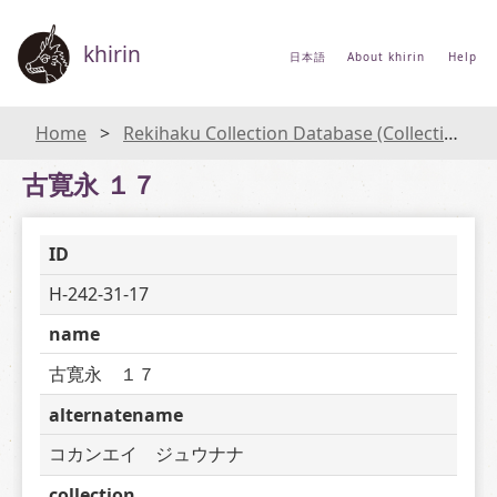
khirin
日本語
About khirin
Help
Home
Rekihaku Collection Database (Collections Database of the National Museum of Japanese History)
古寛永 １７
ID
H-242-31-17
name
古寛永　１７
alternatename
コカンエイ　ジュウナナ
collection