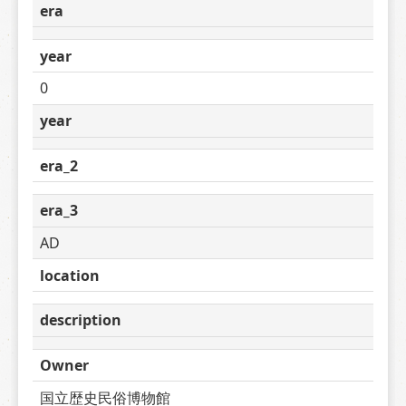
era
year
0
year
era_2
era_3
AD
location
description
Owner
国立歴史民俗博物館