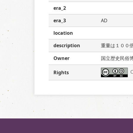
era_2
era_3
AD
location
description
重量は１００
Owner
国立歴史民俗
C
Rights