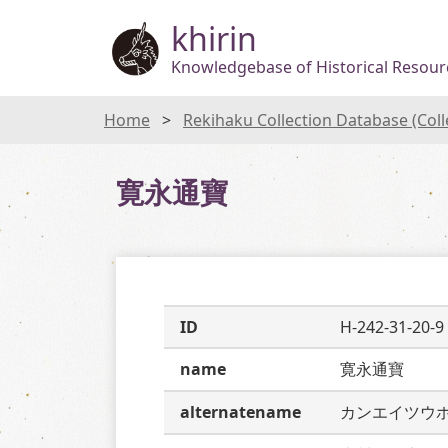
khirin
Knowledgebase of Historical Resourc
Home
Rekihaku Collection Database (Col
寛永通寶
ID
H-242-31-20-9
name
寛永通寶
alternatename
カンエイツウ