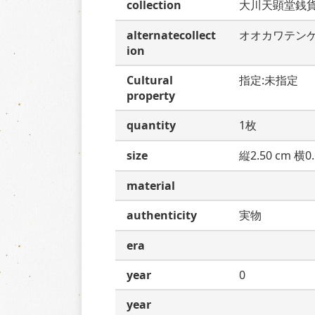
collection
大川天顕堂銭
alternatecollect
オオカワテン
ion
Cultural
指定:未指定
property
quantity
1枚
size
縦2.50 cm 横0.
material
authenticity
実物
era
year
0
year