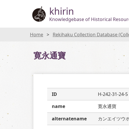
khirin
Knowledgebase of Historical Resourc
Home
Rekihaku Collection Database (Col
寛永通寶
ID
H-242-31-24-5
name
寛永通寶
alternatename
カンエイツウ