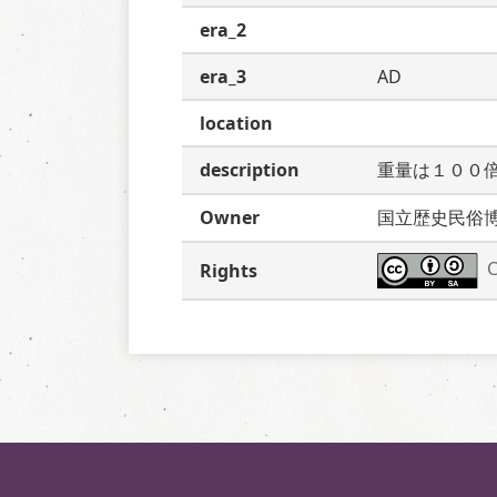
era_2
era_3
AD
location
description
重量は１００
Owner
国立歴史民俗
C
Rights