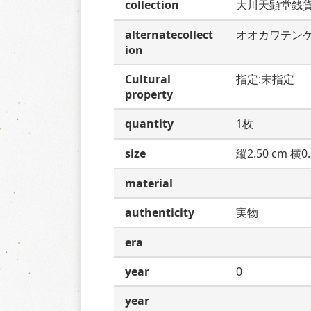
collection
大川天顕堂銭
alternatecollect
オオカワテン
ion
Cultural
指定:未指定
property
quantity
1枚
size
縦2.50 cm 横0.
material
authenticity
実物
era
year
0
year